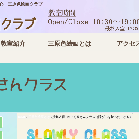
心 三原色絵画クラブ
当教室紹介
三原色絵画とは
アクセ
HOME
»
三原色絵画とは
»授業内容 | ゆっくりさんクラス（障がいを持ったこども）