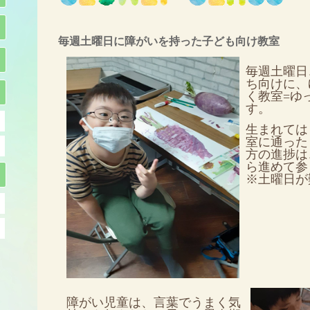
毎週土曜日に障がいを持った子ども向け教室
毎週土曜日
ち向けに、
く教室=ゆ
す。
生まれては
室に通った
方の進捗は
ら進めて参
※土曜日が
障がい児童は、言葉でうまく気