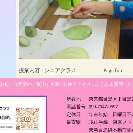
授業内容 | シニアクラス
PageTop
OME
|
当教室のご案内
|
月謝
|
交通アクセス
|
よくある質問
|
入
所在地
東京都目黒区下目黒2-
電話番号
090-7947-0597
定休日
年末年始、日曜日不
最寄駅
JR山手線、東京メト
東急目黒線不動前駅