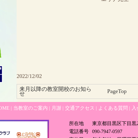
2022/12/02
来月以降の教室開校のお知ら
PageTop
せ
OME
|
当教室のご案内
|
月謝
|
交通アクセス
|
よくある質問
|
入
所在地
東京都目黒区下目黒2-
電話番号
090-7947-0597